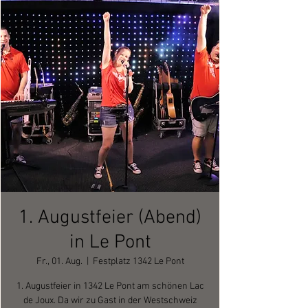
1. Augustfeier (Abend)
in Le Pont
Fr., 01. Aug.
  |  
Festplatz 1342 Le Pont
1. Augustfeier in 1342 Le Pont am schönen Lac
de Joux. Da wir zu Gast in der Westschweiz