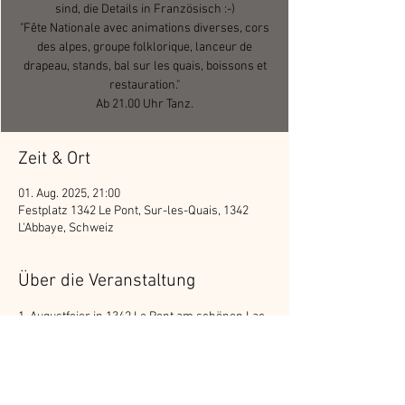
sind, die Details in Französisch :-)
"Fête Nationale avec animations diverses, cors
des alpes, groupe folklorique, lanceur de
drapeau, stands, bal sur les quais, boissons et
restauration."
Ab 21.00 Uhr Tanz.
Zeit & Ort
01. Aug. 2025, 21:00
Festplatz 1342 Le Pont, Sur-les-Quais, 1342
L'Abbaye, Schweiz
Über die Veranstaltung
1. Augustfeier in 1342 Le Pont am schönen Lac 
de Joux. Da wir zu Gast in der Westschweiz 
sind, die Details in Französisch :-)
"Fête Nationale avec animations diverses, cors 
des alpes, groupe folklorique, lanceur de 