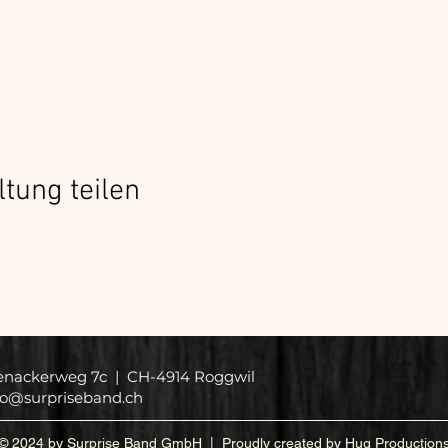
ltung teilen
enackerweg 7c | CH-4914 Roggwil
fo@surpriseband.ch
© 2024 by Surprise Band GmbH | Proudly created by Hug Production