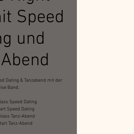
it Speed
ng und
-Abend
eed Dating & Tanzabend mit der
ise Band.
lass Speed Dating
art Speed Dating
nlass Tanz-Abend
tart Tanz-Abend