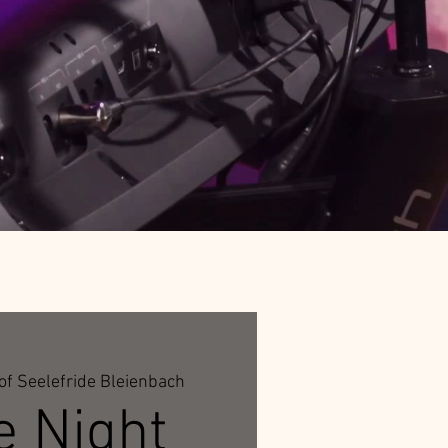
f Seelefride Bleienbach
e Night