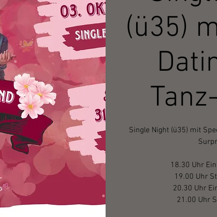
(ü35) m
Dati
Tanz
Single Night (ü35) mit Sp
Surpr
18.30 Uhr Ein
19.00 Uhr St
20.30 Uhr Ei
21.00 Uhr S