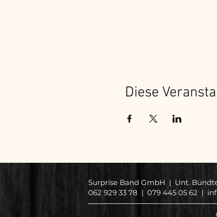
Diese Veransta
Surprise Band GmbH | Unt. Bündt
062 929 33 78 | 079 445 05 62 |
in