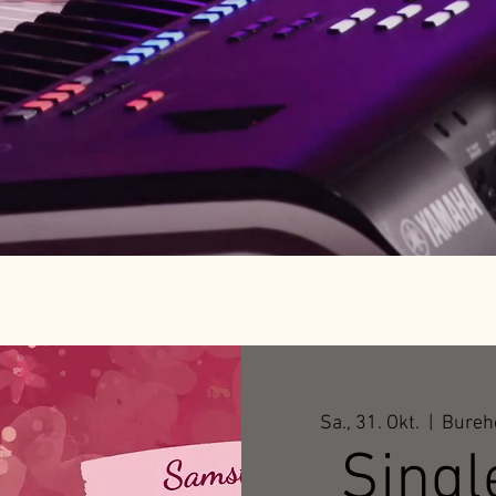
Sa., 31. Okt.
  |  
Bureho
Singl