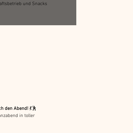
aftsbetrieb und Snacks
ch den Abend!
 💃🕺
nzabend in toller 