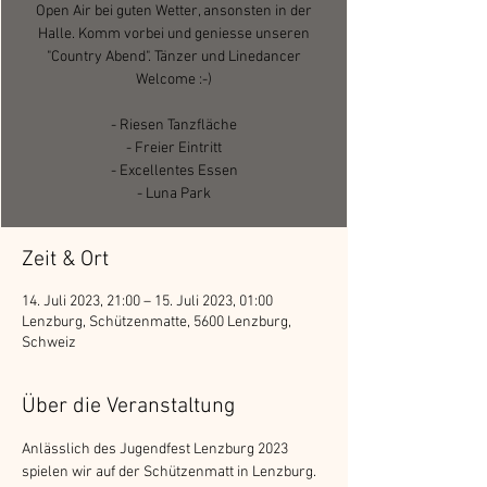
Open Air bei guten Wetter, ansonsten in der
Halle. Komm vorbei und geniesse unseren
"Country Abend". Tänzer und Linedancer
Welcome :-)
- Riesen Tanzfläche
- Freier Eintritt
- Excellentes Essen
- Luna Park
Zeit & Ort
14. Juli 2023, 21:00 – 15. Juli 2023, 01:00
Lenzburg, Schützenmatte, 5600 Lenzburg,
Schweiz
Über die Veranstaltung
Anlässlich des Jugendfest Lenzburg 2023 
spielen wir auf der Schützenmatt in Lenzburg. 
