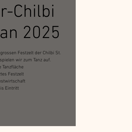
r-Chilbi
ban 2025
rossen Festzelt der Chilbi St.
spielen wir zum Tanz auf.
e Tanzfläche
tes Festzelt
estwirtschaft
is Eintritt