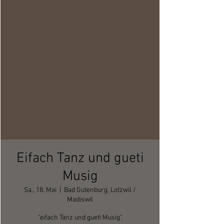
Eifach Tanz und gueti
Musig
Sa., 18. Mai
  |  
Bad Gutenburg, Lotzwil /
Madiswil
"eifach Tanz und gueti Musig".