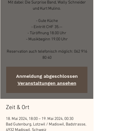
Mit dabei: Die Surprise Band, Wally Schneider
und Kurt Mulino.
- Gute Küche
- Eintritt CHF 35.--
- Türöffnung 18.00 Uhr
- Musikbeginn 19.00 Uhr
Reservation auch telefonisch möglich: 062 916
80 40
Anmeldung abgeschlossen
Veranstaltungen ansehen
Zeit & Ort
18. Mai 2024, 18:00 – 19. Mai 2024, 00:30
Bad Gutenburg, Lotzwil / Madiswil, Badstrasse,
4932 Madiswil, Schweiz