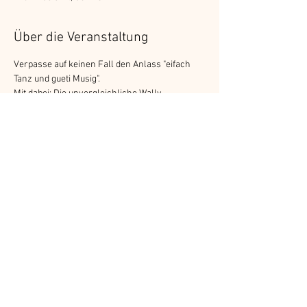
Über die Veranstaltung
Verpasse auf keinen Fall den Anlass "eifach 
Tanz und gueti Musig".
Mit dabei: Die unvergleichliche Wally 
Schneider mit ihren Herzensmelodien. Kurt 
Mulino mit seinen Evergreens und 
wundervollen Melodien die er auf seinem 
weissen Akkordeon begleitet. Für die richtige 
Musik-Mischung auf der Tanzfläche sorgt die 
Surprise Band mit Vera, Michi und Beat.
- Gute Küche
- Eintritt CHF 35.--
- Türöffnung 18.00 Uhr
- Musikbeginn 19.00 Uhr
Weiterlesen >