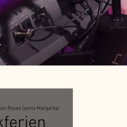
ian Roses (santa Margarita)
ferien