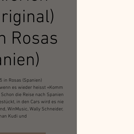
riginal)
n Rosas
nien)
5 in Rosas (Spanien)
, wenn es wieder heisst «Komm
 Schon die Reise nach Spanien
bestückt, in den Cars wird es nie
and, WinMusic, Wally Schneider,
man Kudi und