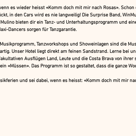
 wenn es wieder heisst «Komm doch mit mir nach Rosas». Schon d
ückt, in den Cars wird es nie langweilig! Die Surprise Band, WinMu
Mulino bieten dir ein Tanz- und Unterhaltungsprogramm und eine
axi-Dancers sorgen für Tanzgarantie.
ve-Musikprogramm, Tanzworkshops und Showeinlagen sind die Musi
artig. Unser Hotel liegt direkt am feinen Sandstrand. Lerne bei
akultativen Ausflügen Land, Leute und die Costa Brava von ihrer 
 kein «Müssen». Das Programm ist so gestaltet, dass die ganze W
usikferien und sei dabei, wenn es heisst: «Komm doch mit mir n