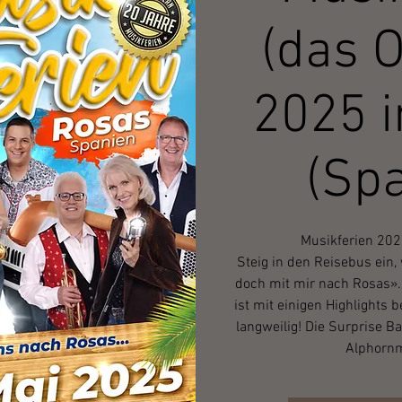
(das O
2025 i
(Spa
Musikferien 202
Steig in den Reisebus ein
doch mit mir nach Rosas».
ist mit einigen Highlights 
langweilig! Die Surprise B
Alphorn