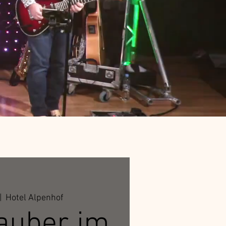
|  
Hotel Alpenhof
auber im