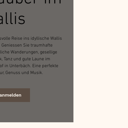
llis
olle Reise ins idyllische Wallis
. Geniessen Sie traumhafte
liche Wanderungen, gesellige
k, Tanz und gute Laune im
f in Unterbäch. Eine perfekte
ur, Genuss und Musik.
 anmelden