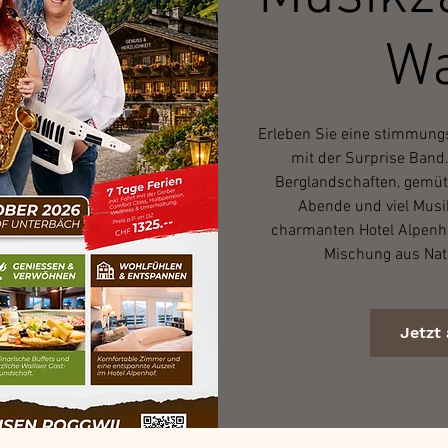
Wa
Erleben Sie eine stimmungsv
mit der Surprise Band
Berglandschaften, gemüt
Abende und viel Musi
charmanten Hotel Alpenho
Mischung aus Nat
Jetzt