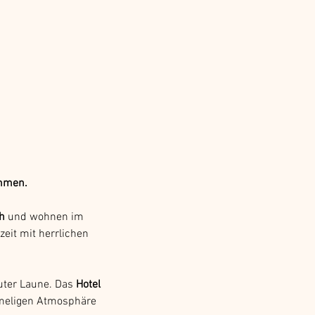
ommen.
h
 und wohnen im 
zeit mit herrlichen 
uter Laune. Das 
Hotel 
imeligen Atmosphäre 