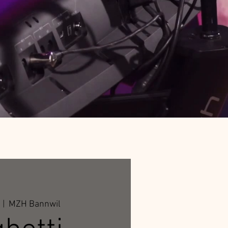
  |  
MZH Bannwil