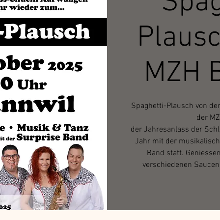
Spag
Plausc
MZH B
Spaghetti-Plausch von de
der MZ
der Jahresanlass der Schl
Jahr mit der musikalis
Band statt. Geniessen
verschiedenen Saucen,