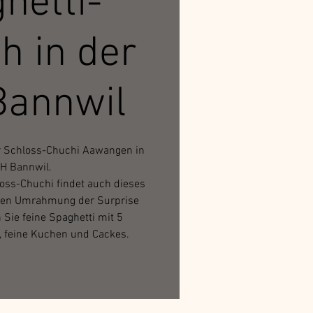
hetti-
h in der
annwil
r Schloss-Chuchi Aawangen in
H Bannwil.
oss-Chuchi findet auch dieses
chen Umrahmung der Surprise
 Sie feine Spaghetti mit 5
 feine Kuchen und Cackes.